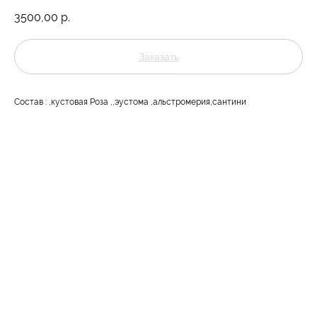
3500,00
р.
Заказать
Состав : ,кустовая Роза ,,эустома ,альстромерия,сантини